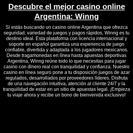
Descubre el mejor casino online
Argentina: Winng
Si estás buscando un casino online Argentina que ofrezca
seguridad, variedad de juegos y pagos rápidos, Winng es tu
destino ideal. Esta plataforma con licencia internacional y
soporte en español garantiza una experiencia de juego
confiable, divertida y adaptada a los jugadores mexicanos.
Desde tragamonedas en línea hasta apuestas deportivas
Argentina, Winng reúne todo lo que necesitas para jugar
casino con dinero real con tranquilidad y confianza. Nuestro
casino en línea seguro pone a tu disposición juegos de azar
regulados, desarrollados por proveedores líderes. Disfruta
de una navegación intuitiva, atención al cliente 24/7 y la
tranquilidad de estar en un sitio de apuestas legal. ¡Empieza
tu viaje ahora y recibe un bono de bienvenida exclusivo!