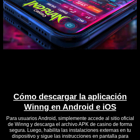
Cómo descargar la aplicación
Winng en Android e iOS
Para usuarios Android, simplemente accede al sitio oficial
de Winng y descarga el archivo APK de casino de forma
segura. Luego, habilita las instalaciones externas en tu
dispositivo y sigue las instrucciones en pantalla para